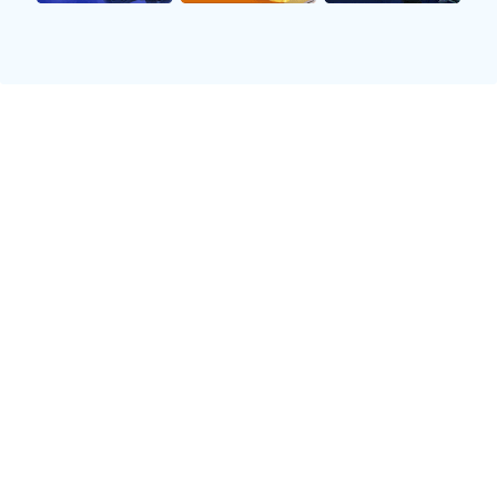
冶金工业阀门
通用工业阀门
执行驱动装置
料浆专用阀