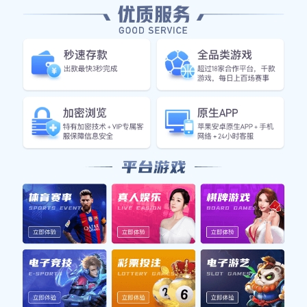
Product Categories
核电军工阀门
电力电站阀门
石油化工阀门
水利水务阀门