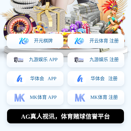
电话
手机站
回顶
热门搜索：
当前位置
>
首页
--
行业应用
--
电力