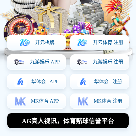
电话
手机站
回顶
热门搜索：
当前位置
>
首页
--
行业应用
--
水利水务