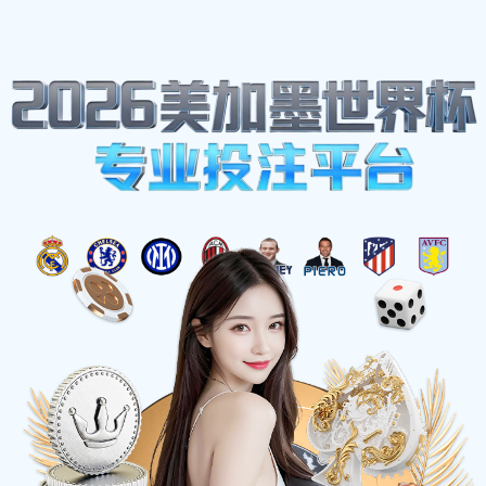
你好！欢迎访问中国·Bb艾弗森(ballbet贝博)有限公司-官方网站！
网站
中国·Bb艾弗森(ballbet贝博)有限公司-官方网
站
网站