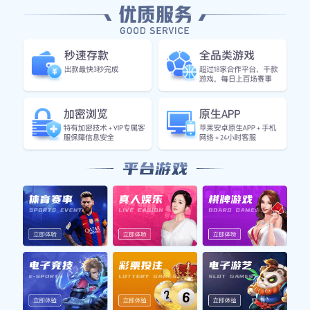
Product Categories
核电军工阀门
电力电站阀门
石油化工阀门
法兰三偏心多
水利水务阀门