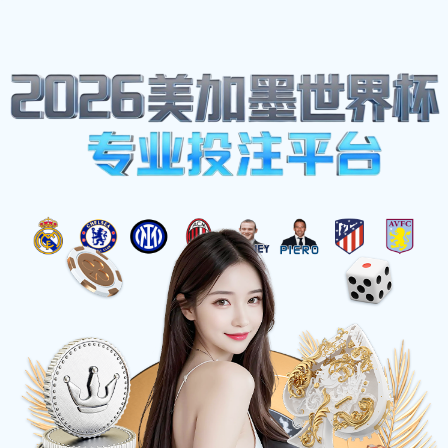
你好！欢迎访问中国·Bb艾弗森(ballbet贝博)有限公司-官方网站！
网站
中国·Bb艾弗森(ballbet贝博)有限公司-官方网
站
网站