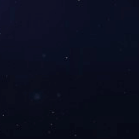
闻中心
新闻
资讯
问题