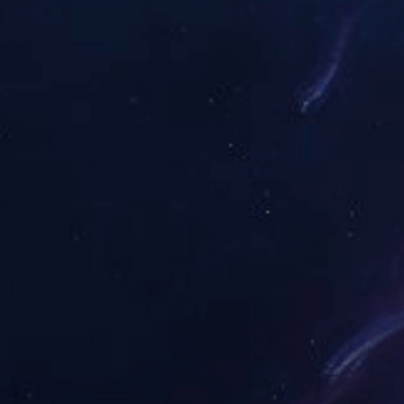
Product Categories
核电军工阀门
电力电站阀门
石油化工阀门
水利水务阀门