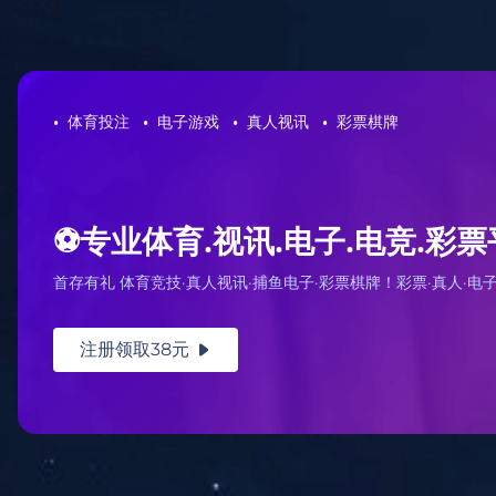
你好！欢迎访问中国·Bb艾弗森(ballbet贝博)有限公司-官方网站！
网站
中国·Bb艾弗森(ballbet贝博)有限公司-官方网
站