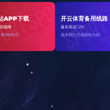
页
--
产品中心
--
通用工业阀门
小口径不锈