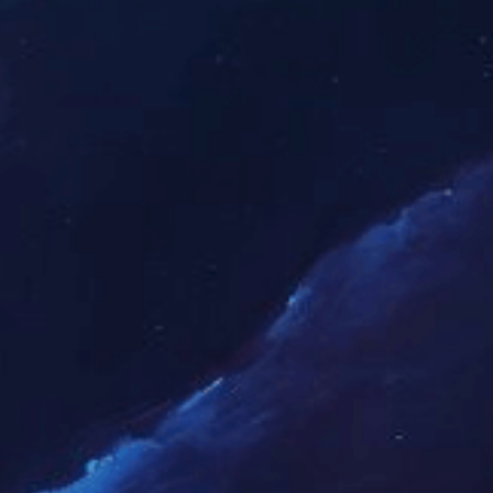
常见问题
人们来