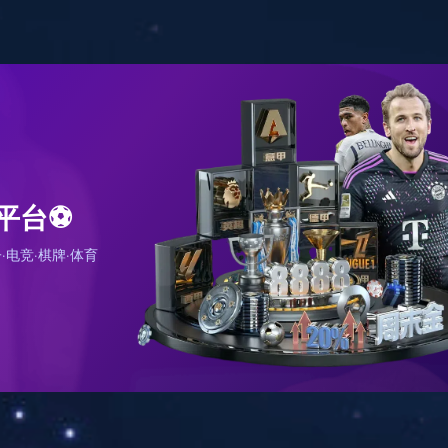
地图
网站首页
关于我们
产品中心
行业应用
新闻资讯