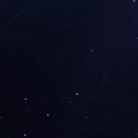
中国·Bb艾弗森(ballbet贝博)有限公司-官方网站 - 🧧🧧😄😄✅B
艾弗森，以实力铸就品牌，以诚信赢得未来！
友情链接:
关于我们
产品展示
新
企业简介
核电军工阀门
公司
售后服务
电力电站阀门
行业
企业文化
石油化工阀门
常见
生产能力
水利水务阀门
加入我们
冶金工业阀门
荣誉资质
通用工业阀门