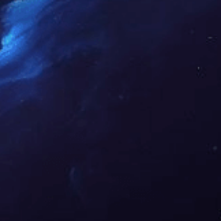
缺的重
由地