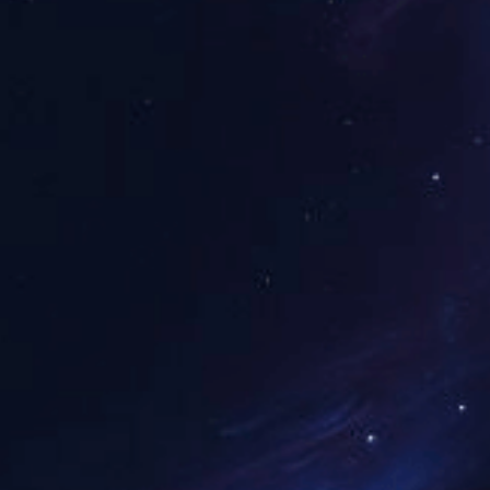
工业阀门产品介绍及
01
在众多的工业阀门中，截止
2025-06
要组件。截止阀通过旋转阀
工业阀门产品介绍及
01
球阀以其独特的设计和优良
2025-06
旋转，通过改变球体上的通