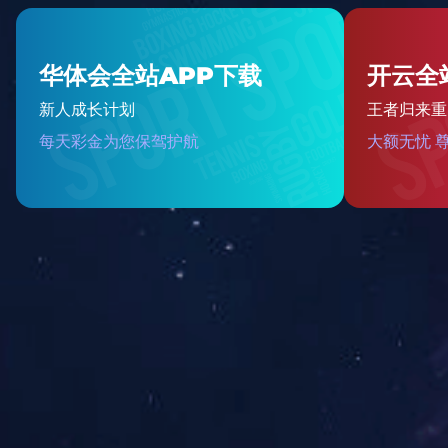
热门搜索：
当前位置
>
首页
--
新闻资讯
--
行业资讯