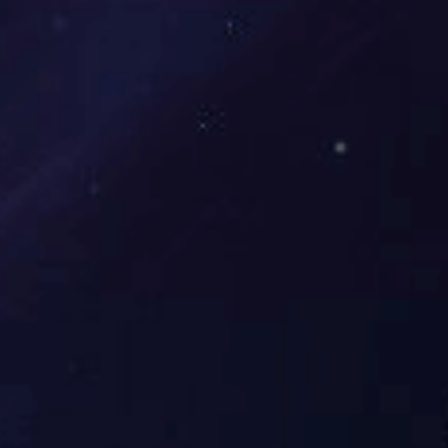
直立式压差控制阀
直立式调节阀5
品牌实力
用心做好每个产品