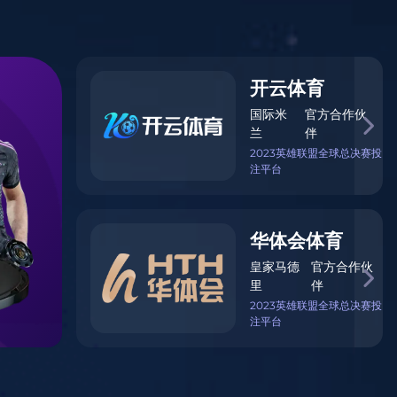
全国咨询
新闻资讯
联系我们
111 0000