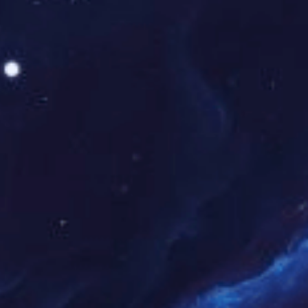
验丰富的技术人员；研发人员超
公司拥有近100
，其中本科以上学历占比80%以
上。
产品中心
专注每一个细节，过硬的研发技术为您提供更好的