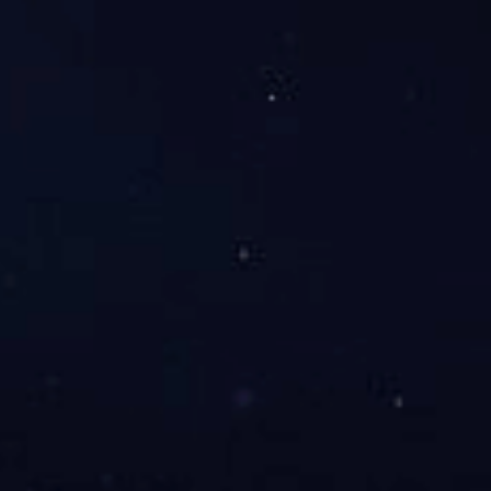
04
05
精服务
规模化
EXQUISITE
SCALE
SERVICE