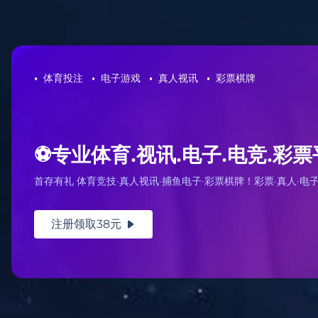
你好！欢迎访问中国·Bb艾弗森(ballbet贝博)有限公司-官方网站！
网站
中国·Bb艾弗森(ballbet贝博)有限公司-官方网
站