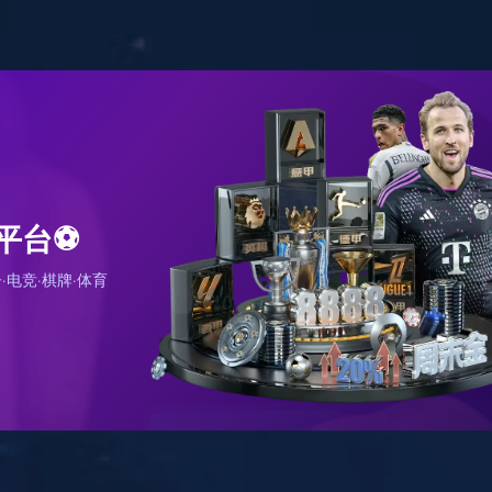
地图
网站首页
关于我们
产品中心
行业应用