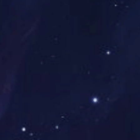
十年耕耘
只为客户提供高
优良于材质，精密于工艺，完善于检测
专业团队
专利