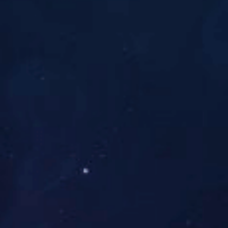
电话
手机站
回顶
Bb艾弗森✅【shusongdai126.com】是中国
艾弗森般的拼搏精神，致力于为用户提供高品质的
！