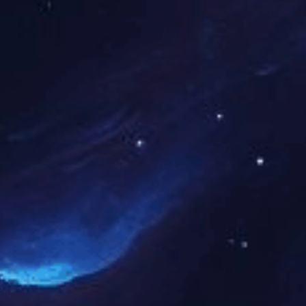
核电军工阀门
电力电站阀门