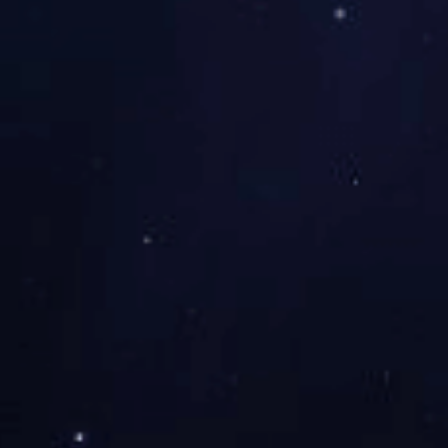
0
强生产
钻研
STRONG
PRODUCTION
DRILLING