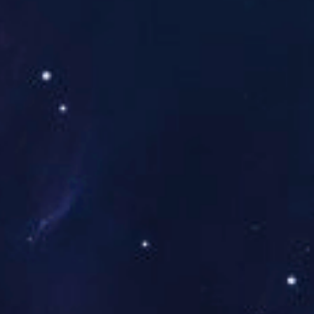
bb艾弗森,BB贝博体彩官方下载
et贝博bb艾弗森
,
BB贝博体彩官方下载
森(ballbet贝博)有限公司-官方网站 - 🧧🧧😄😄✅
森(ballbet贝博)有限公司官方网站。我们秉承
。Bb艾弗森，以实力铸就品牌，以诚信赢得未来