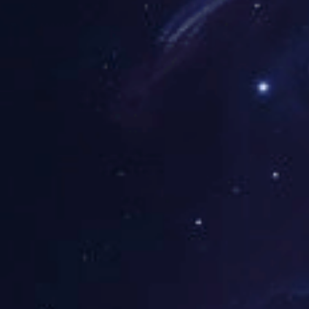
几十年专注于阀门研发定制生产；集研
拥有经
发、设计、生产、销售服务于一体
过500