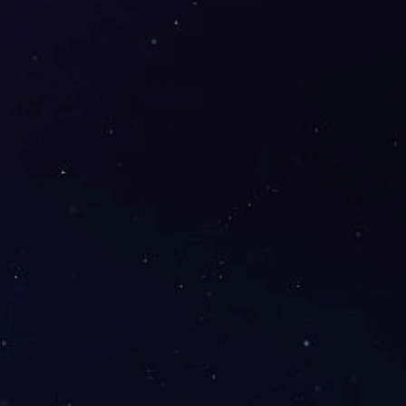
贝博)有限公司官方网站。我们秉承艾弗森般的拼搏精神，致力于为用户提供高品质的产品与
111 0000 1111
周一到周日 8:30-21:30
（欢迎来电咨询）
售前、售后在线服务