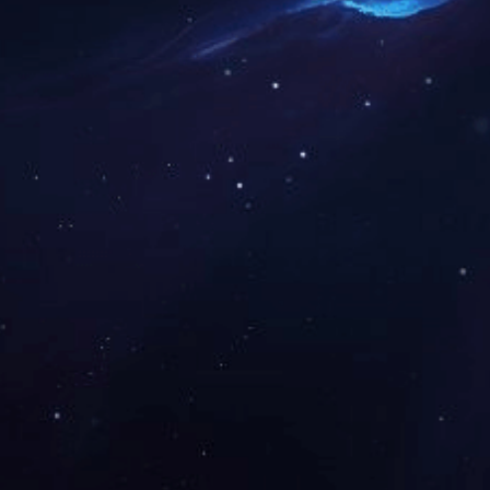
中国·Bb艾弗森(ballbet贝博)有限公司-官方网站 - 🧧🧧😄😄✅B
艾弗森，以实力铸就品牌，以诚信赢得未来！
友情链接:
关于我们
产品展示
新
企业简介
核电军工阀门
公司
售后服务
电力电站阀门
行业
企业文化
石油化工阀门
常见