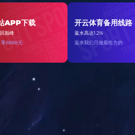
页
--
产品中心
--
水利水务阀门
JD745X 型多