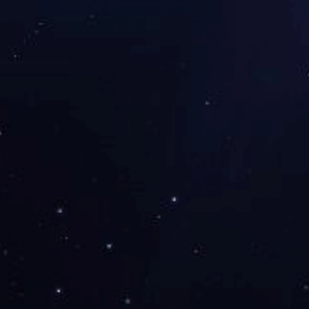
艾弗森，以实力铸就品牌，以诚信赢得未来！
友情链接:
关于我们
产品展示
新
企业简介
核电军工阀门
公司
售后服务
电力电站阀门
行业
企业文化
石油化工阀门
常见
生产能力
水利水务阀门
加入我们
冶金工业阀门
荣誉资质
通用工业阀门
执行驱动装置