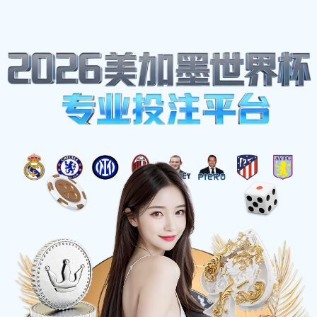
网站地图
中国·Bb艾弗森(ballbet贝博)有限公司-官方网站
☰
JD745X多功能水泵控制阀
时间：2025-06-01 访问量：1003