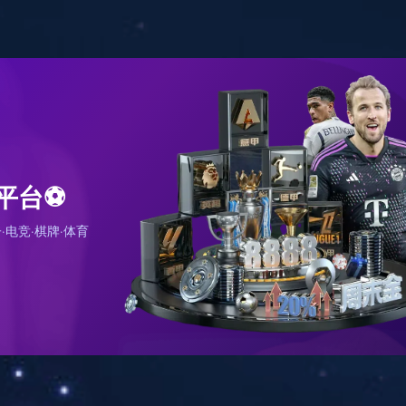
地图
网站首页
关于我们
产品中心
行业应用
产品中心
服务创造价值、存在造就未来