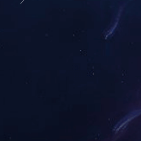
Product Categories
核电军工阀门
电力电站阀门
石油化工阀门
水利水务阀门