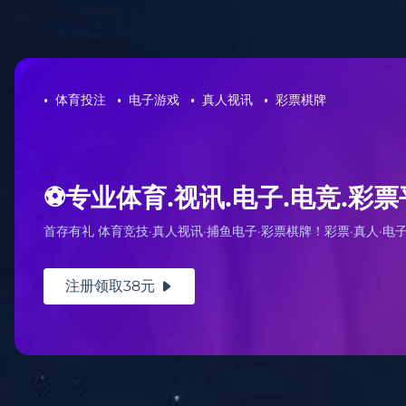
你好！欢迎访问中国·Bb艾弗森(ballbet贝博)有限公司-官方网站！
网站
中国·Bb艾弗森(ballbet贝博)有限公司-官方网
站