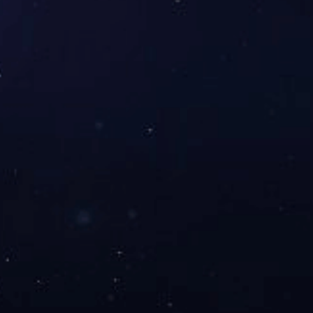
闻中心
新闻
资讯
问题