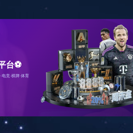
地图
网站首页
关于我们
产品中心
行业应用
产品中心
服务创造价值、存在造就未来