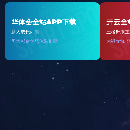
热门搜索：
当前位置
>
首
产品分类