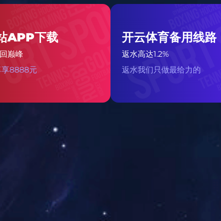
页
--
产品中心
--
水利水务阀门
Y42X 型薄