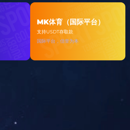
电话
手机站
回顶
膜式减压阀