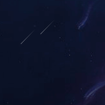
Product Categories
核电军工阀门
电力电站阀门
石油化工阀门
水利水务阀门