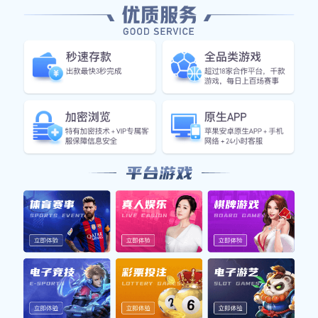
Product Categories
核电军工阀门
电力电站阀门
石油化工阀门
水利水务阀门