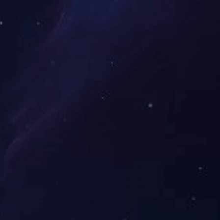
b艾弗森✅【shusongdai126.com】是中国·Bb艾弗森(ballbet