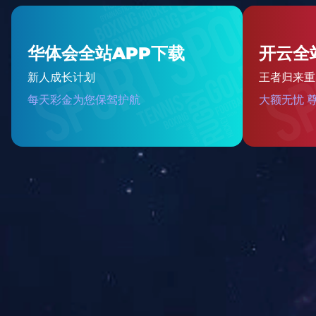
热门搜索：
当前位置
>
首
产品分类