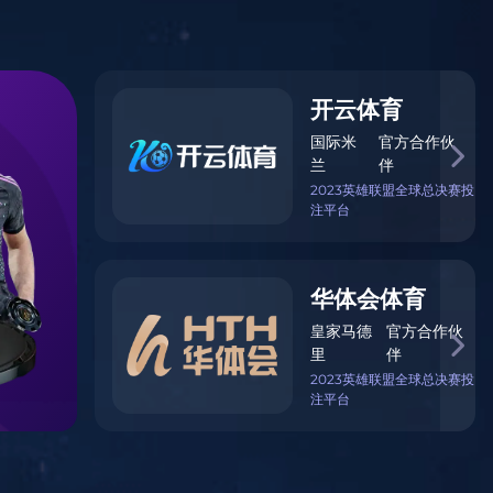
全国咨询
新闻资讯
联系我们
111 0000