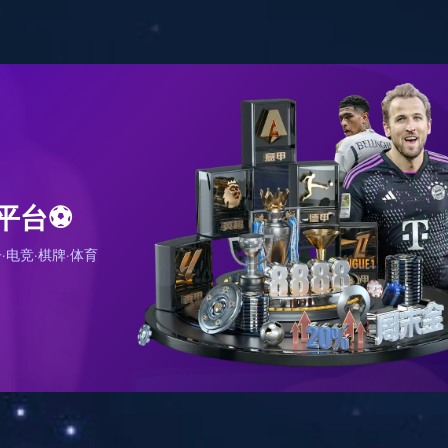
地图
网站首页
关于我们
产品中心
行业应用
产品中心
服务创造价值、存在造就未来