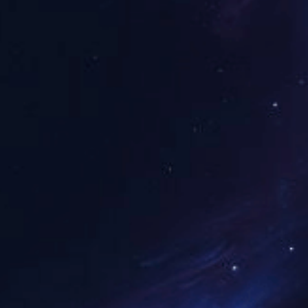
冶金工业阀门
法兰连接的闸阀适用于
汽、酸性介质等,操
通用工业阀门
上一篇：
球面闸阀
下一篇：
Z41F46
执行驱动装置