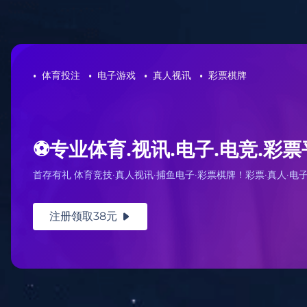
你好！欢迎访问中国·Bb艾弗森(ballbet贝博)有限公司-官方网站！
网站
中国·Bb艾弗森(ballbet贝博)有限公司-官方网
站