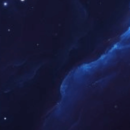
公称压力PN1.6-250MPa,工作温度-29-600℃的石油、化工、制
作方式有:手动、齿轮传动、电动、气动等。
型氟塑料