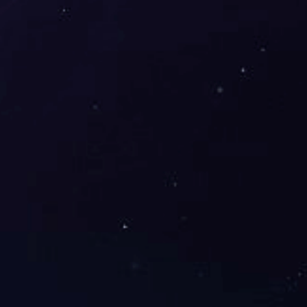
贝博)有限公司官方网站。我们秉承艾弗森般的拼搏精神，致力于为用户提供高品质的产品与