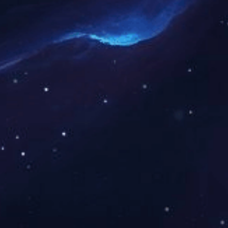
中国·Bb艾弗森(ballbet贝博)有限公司-官方网站 - 🧧🧧😄😄✅B