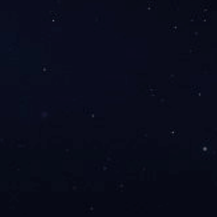
111 0000 1111
周一到周日 8:30-21:30
（欢迎来电咨询）
售前、售后在线服务