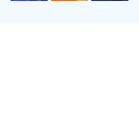
冶金工业阀门
上一篇：
泄压-持压阀
下一篇：
压差控制器
通用工业阀门
执行驱动装置