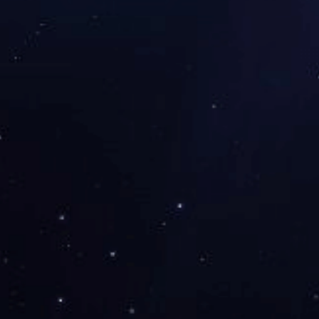
艾弗森，以实力铸就品牌，以诚信赢得未来！
友情链接:
关于我们
产品展示
新
企业简介
核电军工阀门
公司
售后服务
电力电站阀门
行业
企业文化
石油化工阀门
常见
生产能力
水利水务阀门
加入我们
冶金工业阀门
荣誉资质
通用工业阀门
执行驱动装置