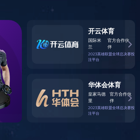
全国咨询
新闻资讯
联系我们
111 0000