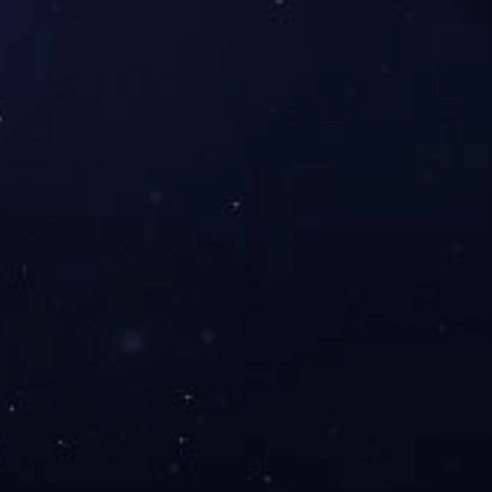
闻中心
新闻
资讯
问题