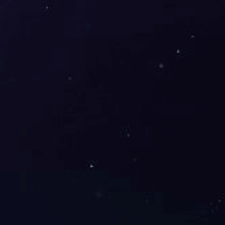
贝博)有限公司官方网站。我们秉承艾弗森般的拼搏精神，致力于为用户提供高品质的产品与