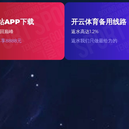
页
--
产品中心
--
水利水务阀门
泄压-持压阀50