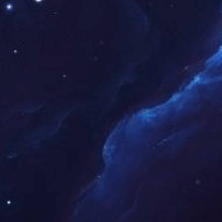
阀200X-150