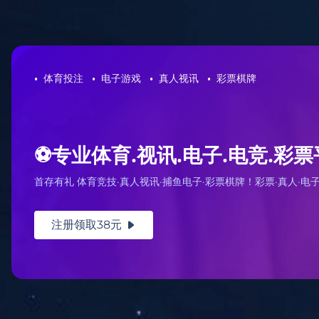
你好！欢迎访问中国·Bb艾弗森(ballbet贝博)有限公司-官方网站！
网站
中国·Bb艾弗森(ballbet贝博)有限公司-官方网
站