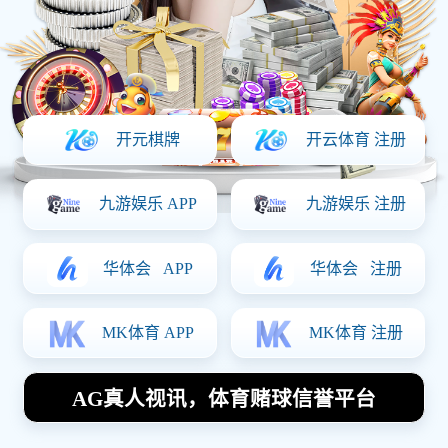
电话
手机站
热门搜索：
回顶
当前位置
>
首
产品分类