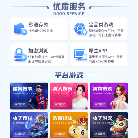
Product Categories
核电军工阀门
电力电站阀门
石油化工阀门
水利水务阀门