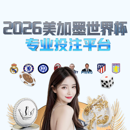
网站地图
中国·Bb艾弗森(ballbet贝博)有限公司-官方网站
☰
YX741X 可调式减压稳压阀
时间：2025-06-01 访问量：1002