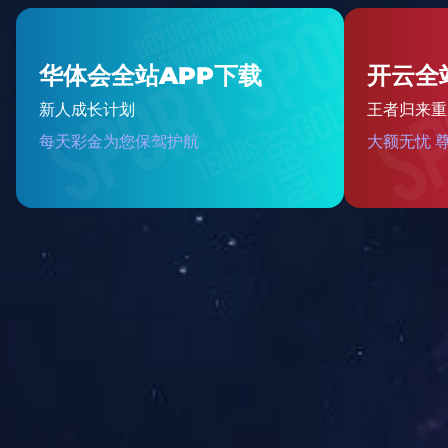
热门搜索：
当前位置
>
首
产品分类