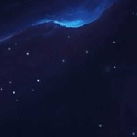
中国·Bb艾弗森(ballbet贝博)有限公司-官方网站 - 🧧🧧😄😄✅B