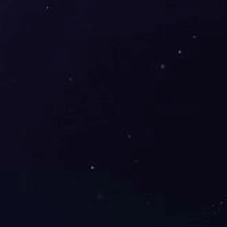
贝博)有限公司官方网站。我们秉承艾弗森般的拼搏精神，致力于为用户提供高品质的产品与