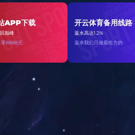
页
--
产品中心
--
电力电站阀门
电站闸