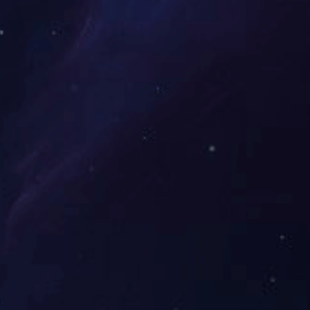
b艾弗森✅【shusongdai126.com】是中国·Bb艾弗森(ballbet