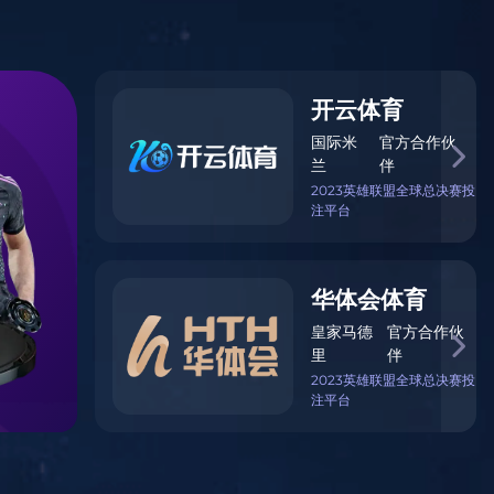
全国咨询
新闻资讯
联系我们
111 0000