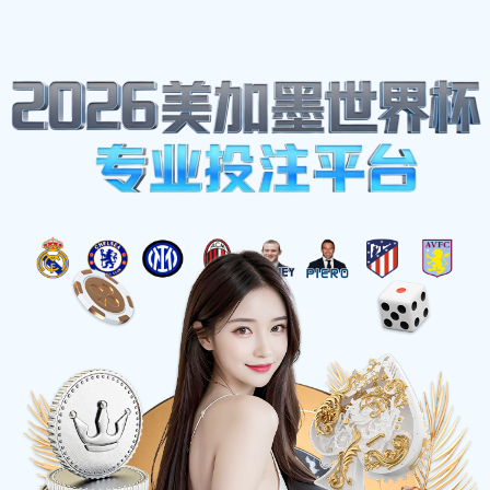
网站地图
中国·Bb艾弗森(ballbet贝博)有限公司-官方网站
☰
核一级锻钢截止阀
时间：2025-06-01 访问量：1034