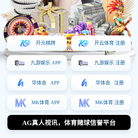
电话
手机站
热门搜索：
回顶
当前位置
>
首
产品分类