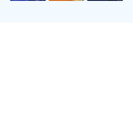
6)阀杆直径、螺矩、旋转方向。
7)连接方式。
8)动力源参数:电动的电源电压、相数、频率;气动的气源压力;
9)特殊考虑:低温、防腐、防爆、防水、防火、防辐射等
在所有阀门驱动装置中,电动和薄膜式气动装置应用最广。电动装
阀门上。置入式的波纹管传动装置主要用在阀瓣的行程不大的阀门
置的限制。
对阀门驱动装置的一项特殊要求是,必须能够限定转矩或轴向力。
膜片或活塞的有效面积以及驱动介质的压力。也可以用弹簧来限制