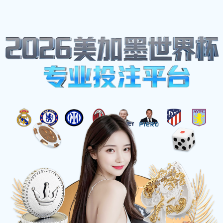
你好！欢迎访问中国·Bb艾弗森(ballbet贝博)有限公司-官方网站！
网站
中国·Bb艾弗森(ballbet贝博)有限公司-官方网
站
网站