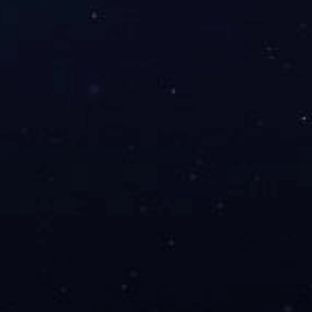
111 0000 1111
周一到周日 8:30-21:30
（欢迎来电咨询）
售前、售后在线服务