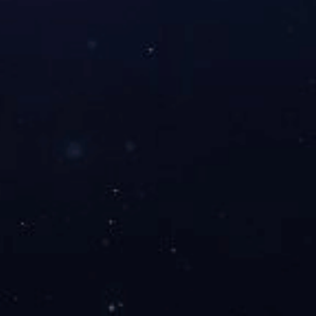
闻中心
新闻
资讯
问题