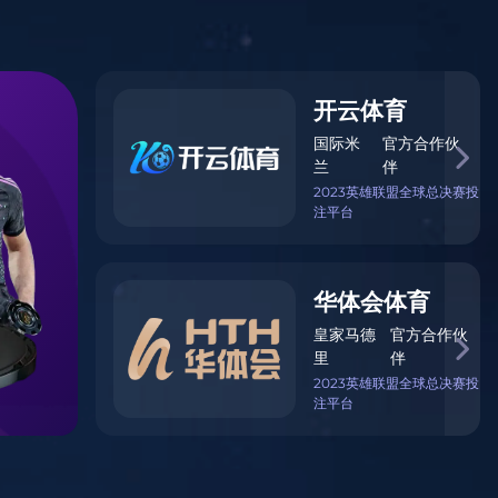
全国咨询
新闻资讯
联系我们
111 0000