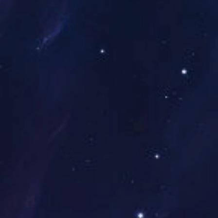
17:14:35
阀杆与阀瓣的联结。
的要求。