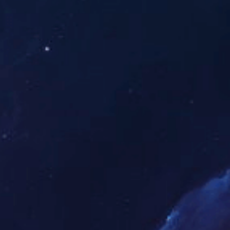
精选
文章
艾弗森在篮球史上的地位
艾弗森与NBA的历史地位
艾弗森的篮球技巧分析
艾弗森的职业生涯影响
贝博体彩官方下载：体育迷的新选择
贝博艾弗森：篮球场上的战士
贝博体育：专业的体育投注服务
艾弗森的篮球生涯：从新秀到巨星
最新
资讯