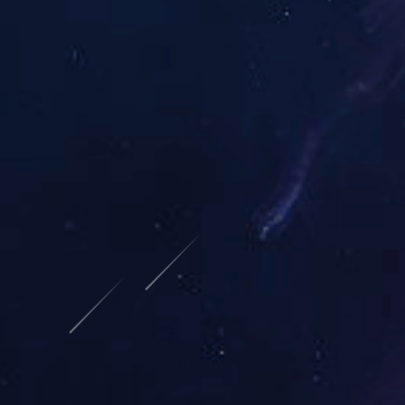
管道阀门在安装时要注意以下三点
文章出处：公司新闻
责任编辑：admin
发表时间：2025-06-01 
一、安装前一定要注意检查
1.仔细检查核对阀门型号、规格是否符合图纸要求。
2.检查阀杆和阀瓣开启是否灵活，有无卡住和歪斜现象。
3.检查阀门有无损坏，螺纹阀门的螺纹是否端正和完整无缺。
4.检查阀座与阀体的结合是否牢固，阀瓣与阀座、阀盖和阀体,
5.检查阀门垫料、填料及紧固件(螺栓)是否适合于工作介质性质