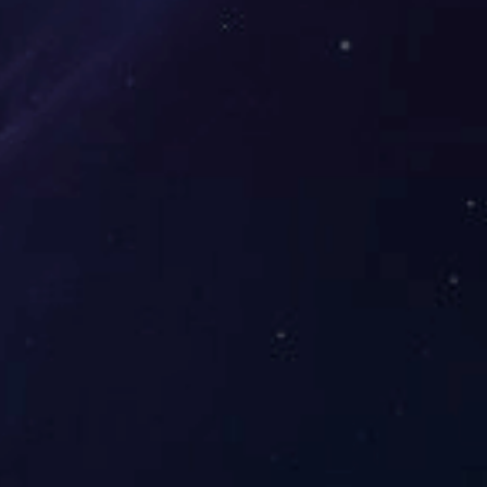
乙烯生料带，旋扣时，需用扳手卡住拧入管子一端的六角阀体。
力要均匀，以防垫片跑偏或引起阀体变形与损坏。
时常需要卸去阀杆阀瓣和手轮，才能拧转。在拆卸时应在拧动手轮使阀门
下一篇:
阀门驱动方式的选择，一起
b艾弗森✅【shusongdai126.com】是中国·Bb艾弗森(ballbet