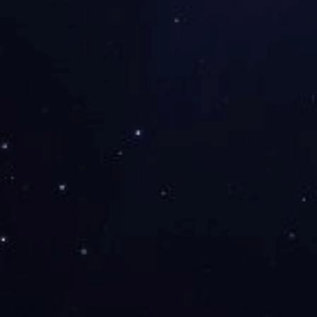
友情链接:
关于我们
产品展示
新
企业简介
核电军工阀门
公司
售后服务
电力电站阀门
行业
企业文化
石油化工阀门
常见
生产能力
水利水务阀门
加入我们
冶金工业阀门
荣誉资质
通用工业阀门
执行驱动装置