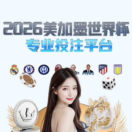
网站地图
中国·Bb艾弗森(ballbet贝博)有限公司-官方网站
☰
2职业健康安全管理体系证书18001
时间：2025-06-04 访问量：1004