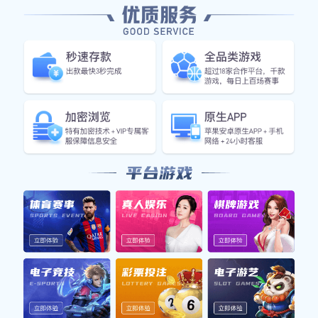
上一篇：
Certificate API 6D-1532(2018）
下一篇：
14001环境管理体系证书
友情链接:
中国·Bb艾弗森(ballbet贝博)有限公司-官方网站
XML地图
百度地图