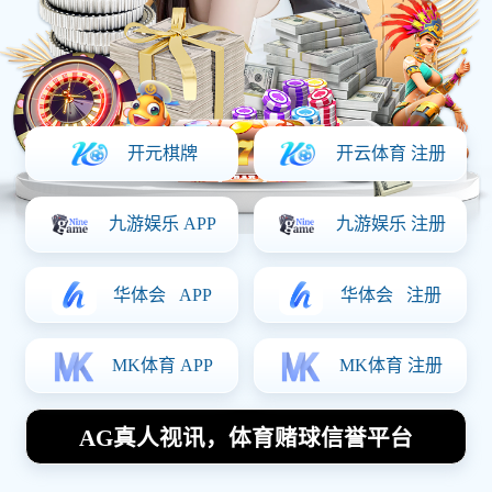
电话
手机站
回顶
热门搜索：
当前位置
>
首页
--
关于我们
--
荣誉资质