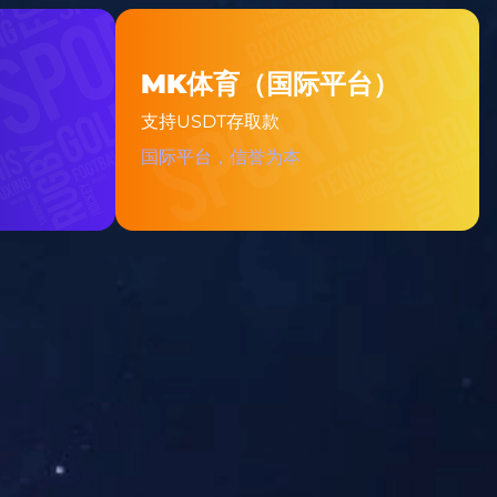
电话
手机站
回顶
钢闸阀