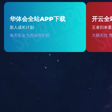
热门搜索：
当前位置
>
首
产品分类