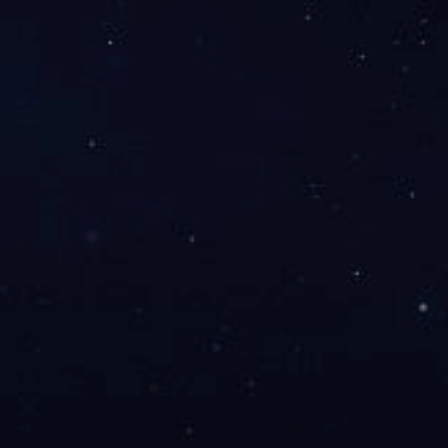
111 0000 1111
周一到周日 8:30-21:30
（欢迎来电咨询）
售前、售后在线服务