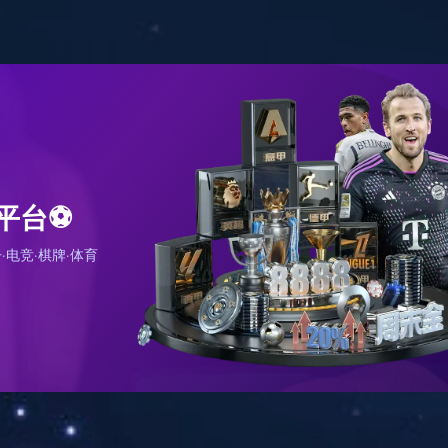
地图
网站首页
关于我们
产品中心
行业应用
产品中心
服务创造价值、存在造就未来