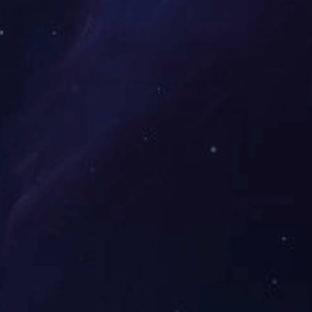
b艾弗森✅【shusongdai126.com】是中国·Bb艾弗森(ballbet