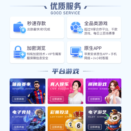
Product Categories
核电军工阀门
电力电站阀门
石油化工阀门
水利水务阀门