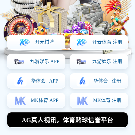
电话
手机站
热门搜索：
回顶
当前位置
>
首
产品分类