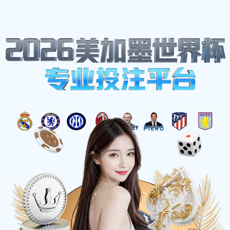
你好！欢迎访问中国·Bb艾弗森(ballbet贝博)有限公司-官方网站！
网站
中国·Bb艾弗森(ballbet贝博)有限公司-官方网
站
网站