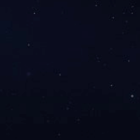
111 0000 1111
周一到周日 8:30-21:30
（欢迎来电咨询）
售前、售后在线服务