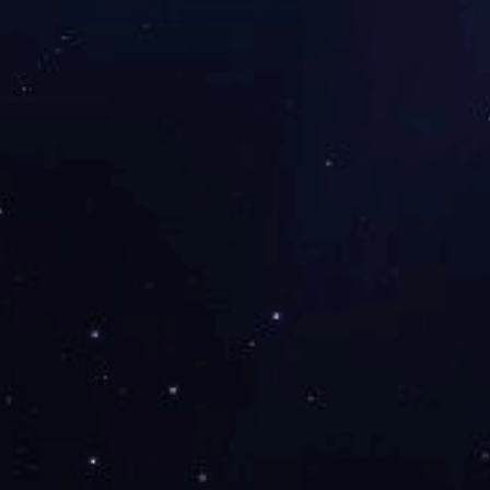
艾弗森，以实力铸就品牌，以诚信赢得未来！
友情链接:
关于我们
产品展示
新
企业简介
核电军工阀门
公司
售后服务
电力电站阀门
行业
企业文化
石油化工阀门
常见
生产能力
水利水务阀门
加入我们
冶金工业阀门
荣誉资质
通用工业阀门
执行驱动装置