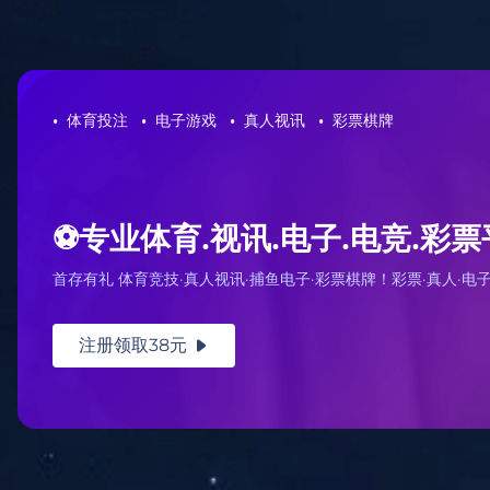
你好！欢迎访问中国·Bb艾弗森(ballbet贝博)有限公司-官方网站！
网站
中国·Bb艾弗森(ballbet贝博)有限公司-官方网
站