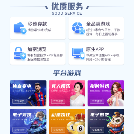
Product Categories
核电军工阀门
电力电站阀门
石油化工阀门
水利水务阀门