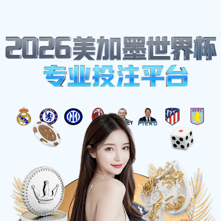
网站地图
中国·Bb艾弗森(ballbet贝博)有限公司-官方网站
☰
J41 国标截止阀
时间：2025-06-01 访问量：1003