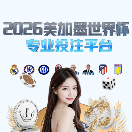
你好！欢迎访问中国·Bb艾弗森(ballbet贝博)有限公司-官方网站！
网站
中国·Bb艾弗森(ballbet贝博)有限公司-官方网
站
网站