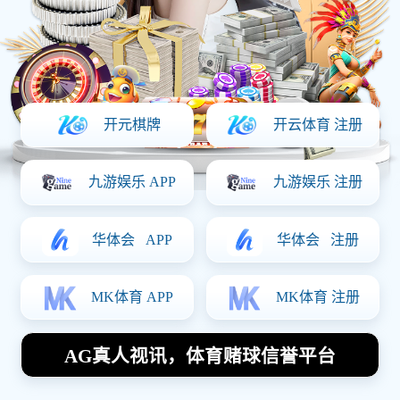
电话
手机站
热门搜索：
回顶
当前位置
>
首
产品分类