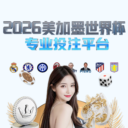
网站地图
中国·Bb艾弗森(ballbet贝博)有限公司-官方网站
☰
Z41X明杆弹性座封闸阀
时间：2025-06-01 访问量：1004