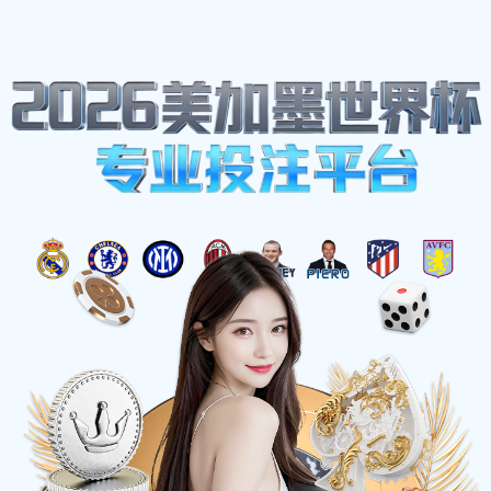
你好！欢迎访问中国·Bb艾弗森(ballbet贝博)有限公司-官方网站！
网站
中国·Bb艾弗森(ballbet贝博)有限公司-官方网
站
网站