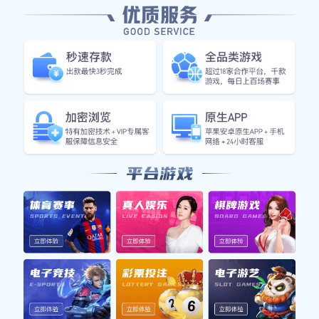
Product Categories
核电军工阀门
电力电站阀门
石油化工阀门
水利水务阀门