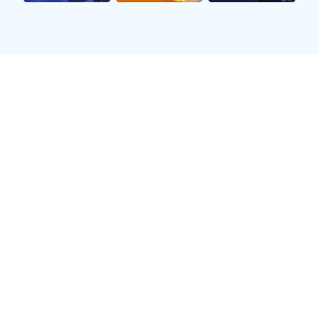
冶金工业阀门
上一篇：
Q41F法
下一篇：
SY4P、 
通用工业阀门
执行驱动装置