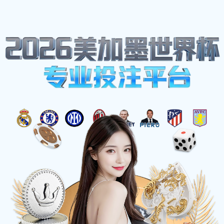
网站地图
中国·Bb艾弗森(ballbet贝博)有限公司-官方网站
☰
HS41X防污隔断阀
时间：2025-06-01 访问量：1002