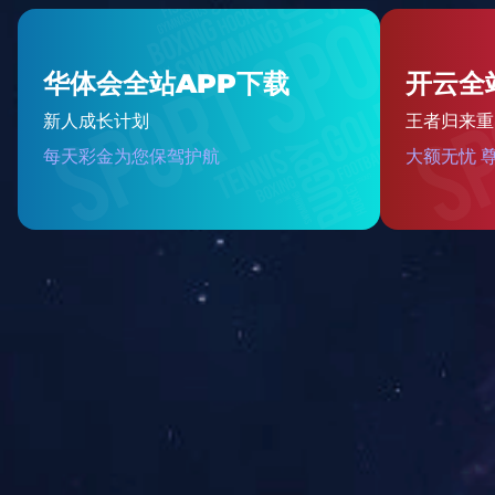
热门搜索：
当前位置
>
首
产品分类