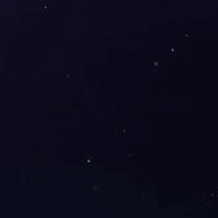
贝博)有限公司官方网站。我们秉承艾弗森般的拼搏精神，致力于为用户提供高品质的产品与