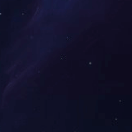
b艾弗森✅【shusongdai126.com】是中国·Bb艾弗森(ballbet