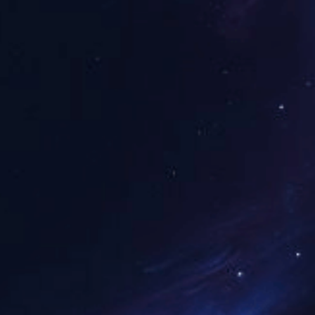
冶金工业阀门
上一篇：
H44×(S
下一篇：
HC41X
通用工业阀门
执行驱动装置