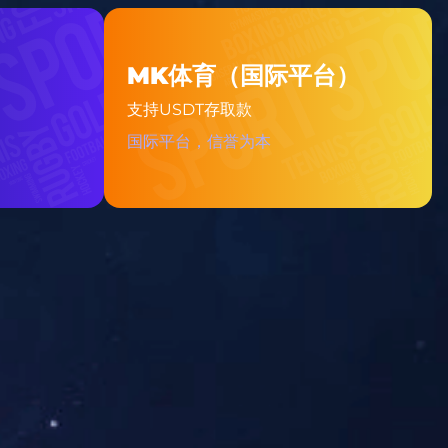
电话
手机站
回顶
式止回阀