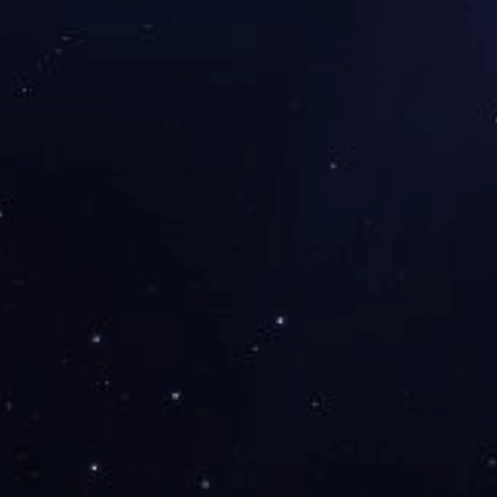
艾弗森，以实力铸就品牌，以诚信赢得未来！
友情链接:
关于我们
产品展示
新
企业简介
核电军工阀门
公司
售后服务
电力电站阀门
行业
企业文化
石油化工阀门
常见
生产能力
水利水务阀门
加入我们
冶金工业阀门
荣誉资质
通用工业阀门
执行驱动装置