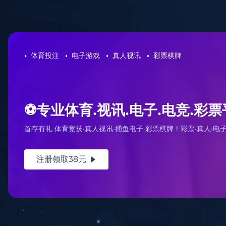
你好！欢迎访问中国·Bb艾弗森(ballbet贝博)有限公司-官方网站！
网站
中国·Bb艾弗森(ballbet贝博)有限公司-官方网
站