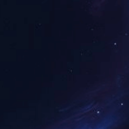
冶金工业阀门
上一篇：
GL11H-
下一篇：
H14W(X)
通用工业阀门
执行驱动装置