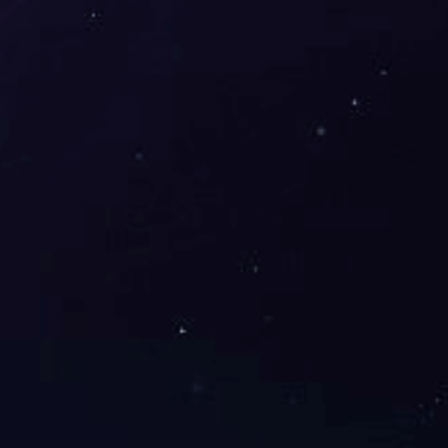
贝博)有限公司官方网站。我们秉承艾弗森般的拼搏精神，致力于为用户提供高品质的产品与