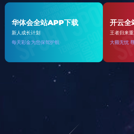
热门搜索：
当前位置
>
首
产品分类