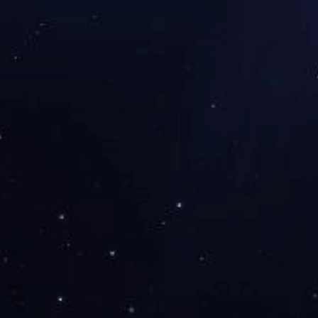
艾弗森，以实力铸就品牌，以诚信赢得未来！
友情链接:
关于我们
产品展示
新
企业简介
核电军工阀门
公司
售后服务
电力电站阀门
行业
企业文化
石油化工阀门
常见
生产能力
水利水务阀门
加入我们
冶金工业阀门
荣誉资质
通用工业阀门
执行驱动装置