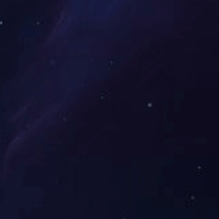
b艾弗森✅【shusongdai126.com】是中国·Bb艾弗森(ballbet