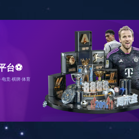
地图
网站首页
关于我们
产品中心
行业应用
产品中心
服务创造价值、存在造就未来