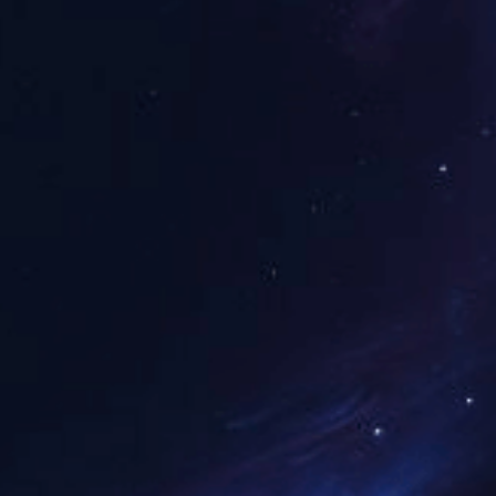
冶金工业阀门
上一篇：
API旋启式
下一篇：
BJ45H、
通用工业阀门
执行驱动装置