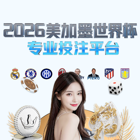
网站地图
中国·Bb艾弗森(ballbet贝博)有限公司-官方网站
☰
DZ960Y-P57170V-225 电站闸阀
时间：2025-06-01 访问量：1007