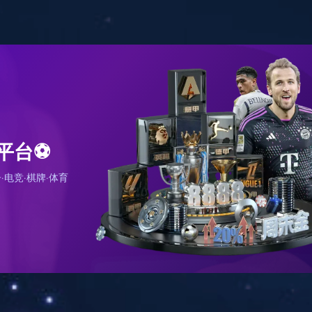
地图
网站首页
关于我们
产品中心
行业应用
产品中心
服务创造价值、存在造就未来