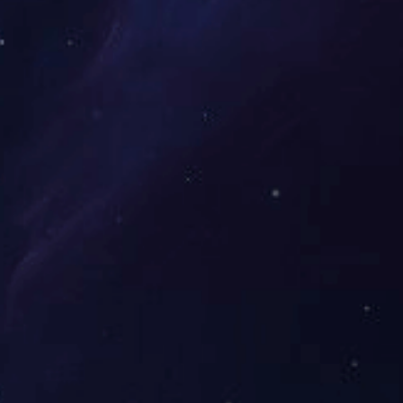
b艾弗森✅【shusongdai126.com】是中国·Bb艾弗森(ballbet