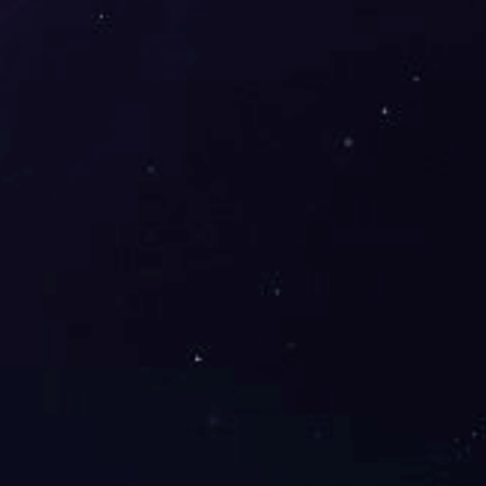
贝博)有限公司官方网站。我们秉承艾弗森般的拼搏精神，致力于为用户提供高品质的产品与