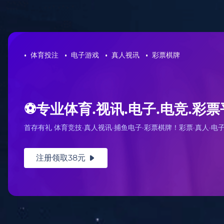
你好！欢迎访问中国·Bb艾弗森(ballbet贝博)有限公司-官方网站！
网站
中国·Bb艾弗森(ballbet贝博)有限公司-官方网
站