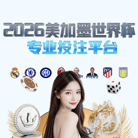
网站地图
中国·Bb艾弗森(ballbet贝博)有限公司-官方网站
☰
核电净水系统
时间：2025-06-01 访问量：1008