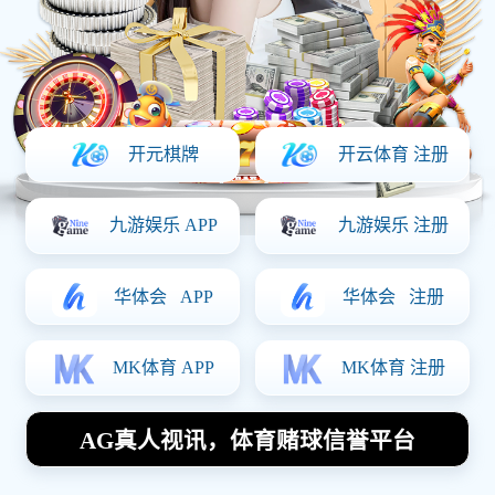
艾弗森的篮球生涯中的挑战与挑战者
艾弗森，一个在NBA历史上留下深刻印记的名字，他的职业生涯充满
了挑战和对手。从高中时代开始，他就展现出了非凡的篮球天赋，但
真正让他声名鹊起的是他在费城76人队的辉煌岁月。
在76人队，艾弗森成为了一名真正的超级巨星。他以其无与伦比的速
度、敏捷和得分能力而闻名于世。然而，他的成功并非一帆风顺。在
他职业生涯的早期阶段，他曾面临过许多挑战，包括伤病、竞争压力
以及与教练和队友的关系问题。