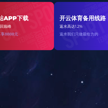
质量管理体系认证证书2