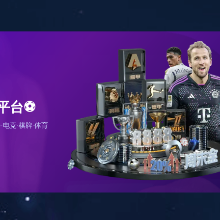
地图
网站首页
关于我们
产品中心
行业应用
关于我们
专注于阀门研发定制生产