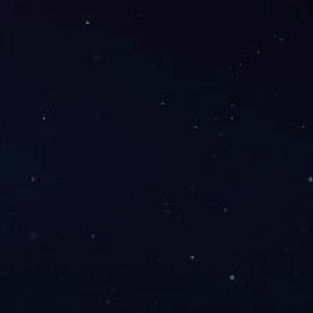
贝博)有限公司官方网站。我们秉承艾弗森般的拼搏精神，致力于为用户提供高品质的产品与
111 0000 1111
周一到周日 8:30-21:30
（欢迎来电咨询）
售前、售后在线服务