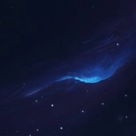
上一篇：
质量管理体系认证证书
下一篇：
职业健康安全管理体系认证证书2