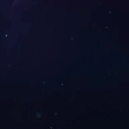
b艾弗森✅【shusongdai126.com】是中国·Bb艾弗森(ballbet
闻中心
新闻
资讯
问题