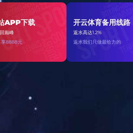
中国华电集团公司招标与采购集团级