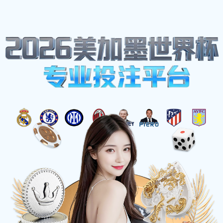
网站地图
中国·Bb艾弗森(ballbet贝博)有限公司-官方网站
☰
防爆合格证3
时间：2025-06-04 访问量：1006