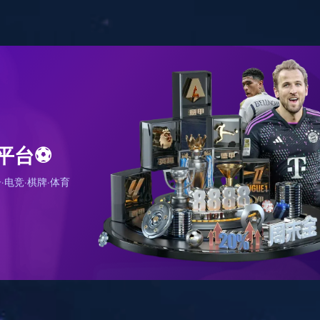
地图
网站首页
关于我们
产品中心
行业应用
关于我们
专注于阀门研发定制生产