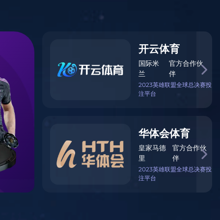
全国咨询
新闻资讯
联系我们
111 0000