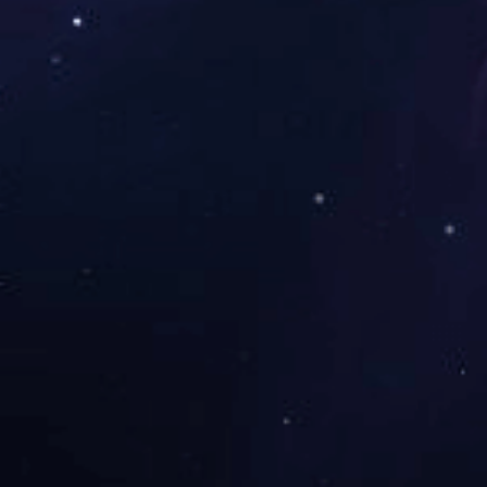
上一篇：
ISO9001质量管理体系证书
下一篇：
SH-R000315上海良工阀门厂有限公司2
中国·Bb艾弗森(ballbet贝博)有限公司-官方网站 - 🧧🧧😄😄✅B
艾弗森，以实力铸就品牌，以诚信赢得未来！
友情链接: