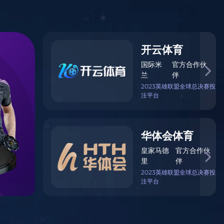
全国咨询
新闻资讯
联系我们
111 0000