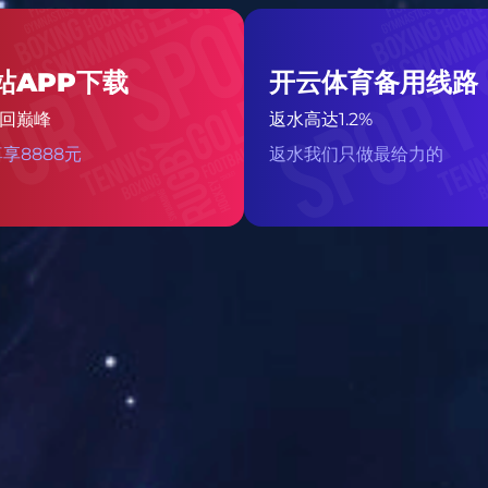
GJB9001C-2017国军标证书