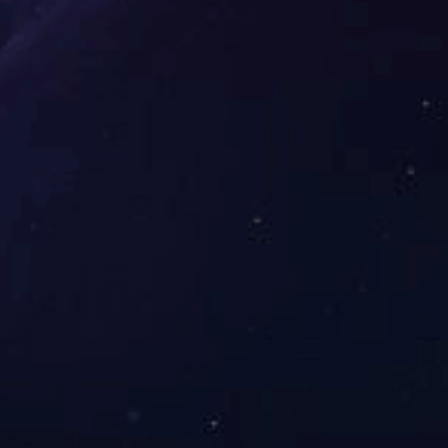
b艾弗森✅【shusongdai126.com】是中国·Bb艾弗森(ballbet