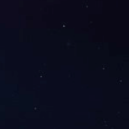
贝博)有限公司官方网站。我们秉承艾弗森般的拼搏精神，致力于为用户提供高品质的产品与